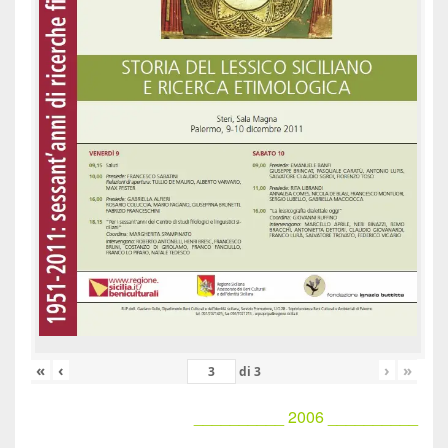
«
‹
›
»
di
3
__________ 2006 __________