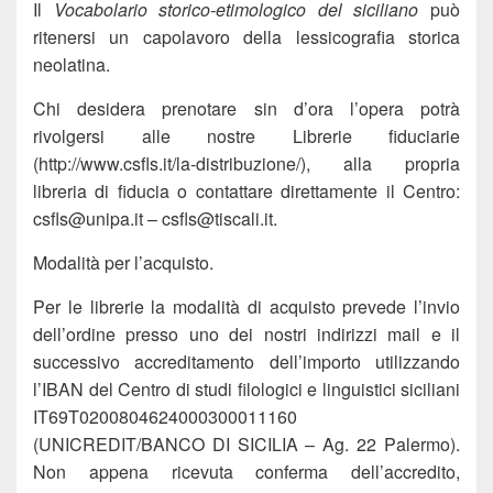
Il
Vocabolario storico-etimologico del siciliano
può
ritenersi un capolavoro della lessicografia storica
neolatina.
Chi desidera prenotare sin d’ora l’opera potrà
rivolgersi alle nostre Librerie fiduciarie
(http://www.csfls.it/la-distribuzione/), alla propria
libreria di fiducia o contattare direttamente il Centro:
csfls@unipa.it – csfls@tiscali.it.
Modalità per l’acquisto.
Per le librerie la modalità di acquisto prevede l’invio
dell’ordine presso uno dei nostri indirizzi mail e il
successivo accreditamento dell’importo utilizzando
l’IBAN del Centro di studi filologici e linguistici siciliani
IT69T0200804624000300011160
(UNICREDIT/BANCO DI SICILIA – Ag. 22 Palermo).
Non appena ricevuta conferma dell’accredito,