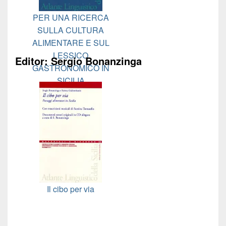
PER UNA RICERCA
SULLA CULTURA
ALIMENTARE E SUL
LESSICO
Editor: Sergio Bonanzinga
GASTRONOMICO IN
SICILIA
Il cibo per via