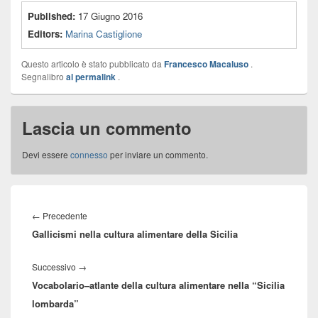
Published:
17 Giugno 2016
Editors:
Marina Castiglione
Questo articolo è stato pubblicato da
Francesco Macaluso
.
Segnalibro
al permalink
.
Lascia un commento
Devi essere
connesso
per inviare un commento.
Navigazione
articoli
Articolo
←
Precedente
Gallicismi nella cultura alimentare della Sicilia
precedente:
Articolo
Successivo
→
Vocabolario–atlante della cultura alimentare nella “Sicilia
successivo:
lombarda”