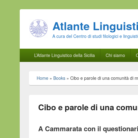
Atlante Linguisti
A cura del Centro di studi filologici e linguist
Menu
L’Atlante Linguistico della Sicilia
Chi siamo
C
principale
Home
»
Books
»
Cibo e parole di una comunità di 
Cibo e parole di una comu
A Cammarata con il questionari