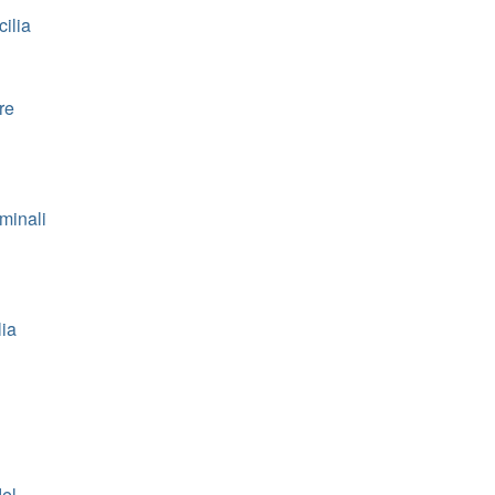
cilia
re
minali
lia
del