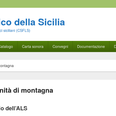
co della Sicilia
ici siciliani (CSFLS)
atalogo
Carta sonora
Convegni
Documentazione
D
montagna
nità di montagna
o dell’ALS