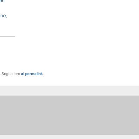
one,
. Segnalibro
al permalink
.