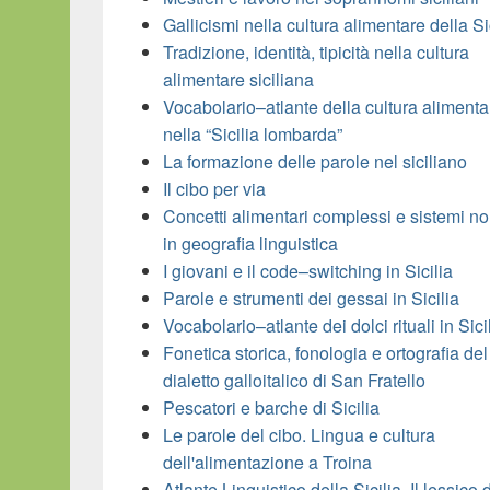
Gallicismi nella cultura alimentare della Si
Tradizione, identità, tipicità nella cultura
alimentare siciliana
Vocabolario–atlante della cultura alimenta
nella “Sicilia lombarda”
La formazione delle parole nel siciliano
Il cibo per via
Concetti alimentari complessi e sistemi no
in geografia linguistica
I giovani e il code–switching in Sicilia
Parole e strumenti dei gessai in Sicilia
Vocabolario–atlante dei dolci rituali in Sici
Fonetica storica, fonologia e ortografia del
dialetto galloitalico di San Fratello
Pescatori e barche di Sicilia
Le parole del cibo. Lingua e cultura
dell'alimentazione a Troina
Atlante Linguistico della Sicilia. Il lessico 