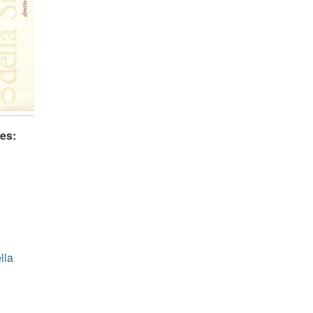
es:
lla