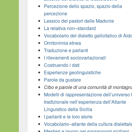
Percezione dello spazio, spazio della
percezione
Lessico dei pastori delle Madonie
La relativa non–standard
Vocabolario del dialetto galloitalico di Ai
Ornitonimia etnea
Traduzione e parlanti
I rilevamenti sociovariazionali
Costruendo i dati
Esperienze geolinguistiche
Parole da gustare
Cibo e parole di una comunità di montagn
Modelli di rappresentazione dell’universo 
tradizionale nell’esperienza dell’Atlante
Linguistico della Sicilia
I parlanti e le loro storie
Vocabolario–atlante della cultura dialettal
Mestieri e lavoro nei soprannomi siciliani