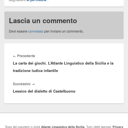
Lascia un commento
Devi essere
connesso
per inviare un commento.
Navigazione
articoli
Articolo
←
Precedente
La carta dei giochi. L’Atlante Linguistico della Sicilia e la
precedente:
tradizione ludica infantile
Articolo
Successivo
→
Lessico del dialetto di Castelbuono
successivo:
Testo del copyright © 2026
Atlante Linguistico della Sicilia
. Tutti i diritti riservati.
Privacy