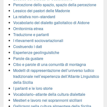
Percezione dello spazio, spazio della percezione
Lessico dei pastori delle Madonie
La relativa non–standard
Vocabolario del dialetto galloitalico di Aidone
Ornitonimia etnea
Traduzione e parlanti
I rilevamenti sociovariazionali
Costruendo i dati
Esperienze geolinguistiche
Parole da gustare
Cibo e parole di una comunità di montagna
Modelli di rappresentazione dell’universo ludico
tradizionale nell’esperienza dell’Atlante Linguistico
della Sicilia
I parlanti e le loro storie
Vocabolario–atlante della cultura dialettale
Mestieri e lavoro nei soprannomi siciliani
Gallicismi nella cultura alimentare della Sicilia