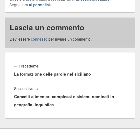
Segnalibro
al permalink
.
Lascia un commento
Devi essere
connesso
per inviare un commento.
Navigazione
articoli
Articolo
←
Precedente
La formazione delle parole nel siciliano
precedente:
Articolo
Successivo
→
Concetti alimentari complessi e sistemi nominali in
successivo:
geografia linguistica