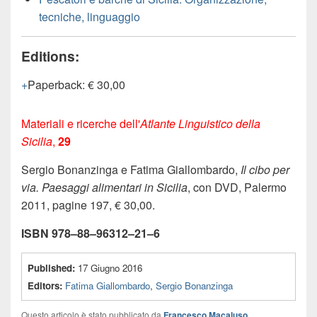
tecniche, linguaggio
Editions:
Paperback
:
€ 30,00
Materiali e ricerche dell'
Atlante Linguistico della
Sicilia
,
29
Sergio Bonanzinga e Fatima Giallombardo,
Il cibo per
via. Paesaggi alimentari in Sicilia
, con DVD, Palermo
2011, pagine 197, € 30,00.
ISBN 978–88–96312–21–6
Published:
17 Giugno 2016
Editors:
Fatima Giallombardo
,
Sergio Bonanzinga
Questo articolo è stato pubblicato da
Francesco Macaluso
.